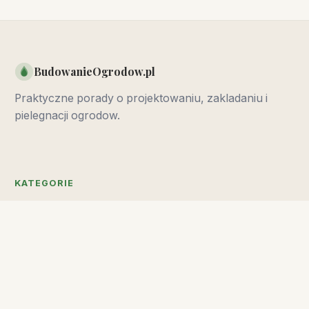
BudowanieOgrodow.pl
Praktyczne porady o projektowaniu, zakladaniu i
pielegnacji ogrodow.
KATEGORIE
Projektowanie
Rosliny
Pielegnacja
Inspiracje