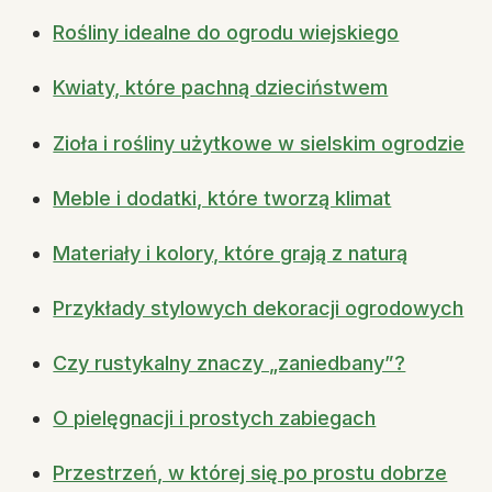
Rośliny idealne do ogrodu wiejskiego
Kwiaty, które pachną dzieciństwem
Zioła i rośliny użytkowe w sielskim ogrodzie
Meble i dodatki, które tworzą klimat
Materiały i kolory, które grają z naturą
Przykłady stylowych dekoracji ogrodowych
Czy rustykalny znaczy „zaniedbany”?
O pielęgnacji i prostych zabiegach
Przestrzeń, w której się po prostu dobrze