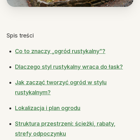
Spis treści
Co to znaczy „ogród rustykalny”?
Dlaczego styl rustykalny wraca do łask?
Jak zacząć tworzyć ogród w stylu
rustykalnym?
Lokalizacja i plan ogrodu
Struktura przestrzeni: ścieżki, rabaty,
strefy odpoczynku