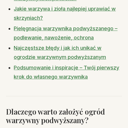
Jakie warzywa i zioła najlepiej uprawiać w
skrzyniach?
Pielęgnacja warzywnika podwyższanego –
podlewanie, nawożenie, ochrona
Najczęstsze błędy i jak ich unikać w
ogrodzie warzywnym podwyższanym
Podsumowanie i inspiracje – Twój pierwszy
krok do własnego warzywnika
Dlaczego warto założyć ogród
warzywny podwyższany?