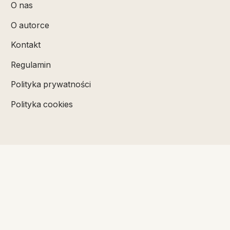
O nas
O autorce
Kontakt
Regulamin
Polityka prywatności
Polityka cookies
SUBSKRYBUJ
Badz na biezaco z najnowszymi artykulami.
Kanal RSS