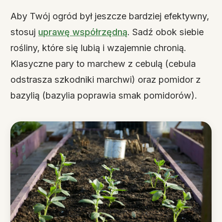
Aby Twój ogród był jeszcze bardziej efektywny,
stosuj
uprawę współrzędną
. Sadź obok siebie
rośliny, które się lubią i wzajemnie chronią.
Klasyczne pary to marchew z cebulą (cebula
odstrasza szkodniki marchwi) oraz pomidor z
bazylią (bazylia poprawia smak pomidorów).