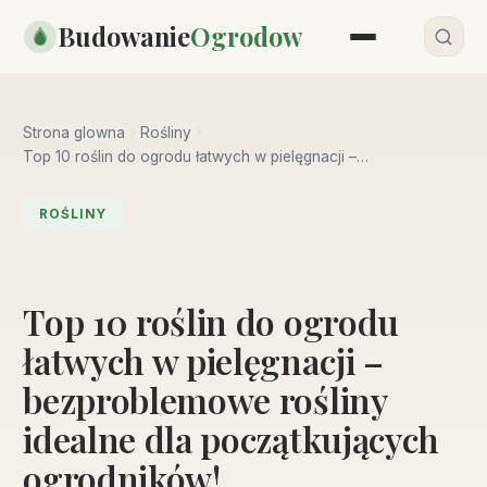
Przejdź
Budowanie
Ogrodow
do
treści
Strona glowna
Rośliny
Top 10 roślin do ogrodu łatwych w pielęgnacji –
bezproblemowe rośliny idealne dla początkujących
ogrodników!
ROŚLINY
Top 10 roślin do ogrodu
łatwych w pielęgnacji –
bezproblemowe rośliny
idealne dla początkujących
ogrodników!