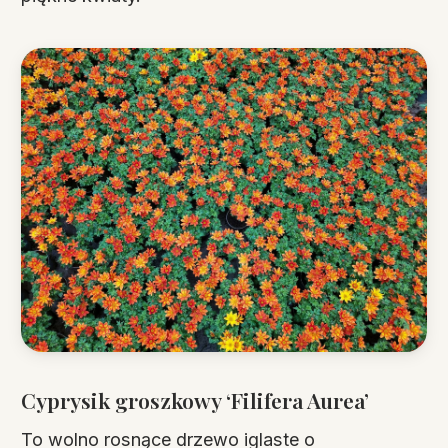
Cyprysik groszkowy ‘Filifera Aurea’
To wolno rosnące drzewo iglaste o