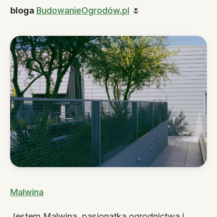
bloga
BudowanieOgrodów.pl
🌷
Malwina
Jestem Malwina, pasjonatka ogrodnictwa i