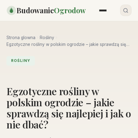
Przejdź
Budowanie
Ogrodow
do
treści
Strona glowna
Rośliny
Egzotyczne rośliny w polskim ogrodzie – jakie sprawdzą się
najlepiej i jak o nie dbać?
ROŚLINY
Egzotyczne rośliny w
polskim ogrodzie – jakie
sprawdzą się najlepiej i jak o
nie dbać?