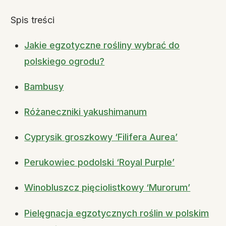
Spis treści
Jakie egzotyczne rośliny wybrać do
polskiego ogrodu?
Bambusy
Różaneczniki yakushimanum
Cyprysik groszkowy ‘Filifera Aurea’
Perukowiec podolski ‘Royal Purple’
Winobluszcz pięciolistkowy ‘Murorum’
Pielęgnacja egzotycznych roślin w polskim