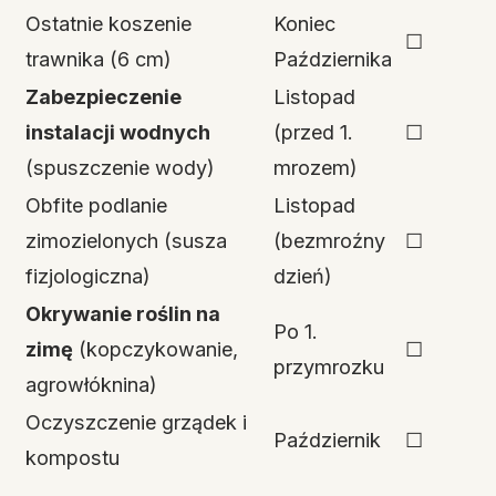
Ostatnie koszenie
Koniec
☐
trawnika (6 cm)
Października
Zabezpieczenie
Listopad
instalacji wodnych
(przed 1.
☐
(spuszczenie wody)
mrozem)
Obfite podlanie
Listopad
zimozielonych (susza
(bezmroźny
☐
fizjologiczna)
dzień)
Okrywanie roślin na
Po 1.
zimę
(kopczykowanie,
☐
przymrozku
agrowłóknina)
Oczyszczenie grządek i
Październik
☐
kompostu