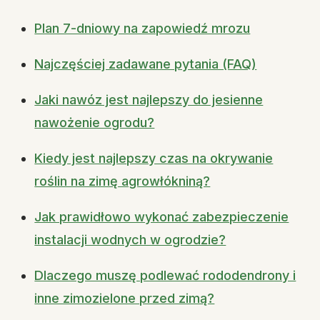
Plan 7-dniowy na zapowiedź mrozu
Najczęściej zadawane pytania (FAQ)
Jaki nawóz jest najlepszy do jesienne
nawożenie ogrodu?
Kiedy jest najlepszy czas na okrywanie
roślin na zimę agrowłókniną?
Jak prawidłowo wykonać zabezpieczenie
instalacji wodnych w ogrodzie?
Dlaczego muszę podlewać rododendrony i
inne zimozielone przed zimą?