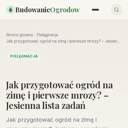
Przejdź
Budowanie
Ogrodow
do
treści
Strona glowna
Pielęgnacja
Jak przygotować ogród na zimę i pierwsze mrozy? – Jesienna
lista zadań
PIELĘGNACJA
Jak przygotować ogród na
zimę i pierwsze mrozy? –
Jesienna lista zadań
Jak przygotować ogród na zimę i