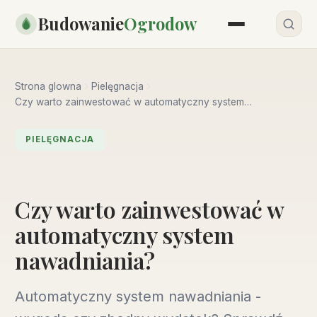
Przejdź
Budowanie
Ogrodow
do
treści
Strona glowna
Pielęgnacja
Czy warto zainwestować w automatyczny system
nawadniania?
PIELĘGNACJA
Czy warto zainwestować w
automatyczny system
nawadniania?
Automatyczny system nawadniania -